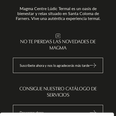
tar
te la
Magma Centre Lúdic Termal es un oasis de
ol
bienestar y relax situado en Santa Coloma de
Farners. Vive una auténtica experiencia termal.
l
va
NO TE PIERDAS LAS NOVEDADES DE
MAGMA
Suscríbete ahora y nos lo agradecerás más tarde
CONSIGUE NUESTRO CATÁLOGO DE
SERVICIOS
Descargar ahora