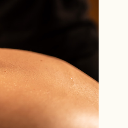
¡Gracias por elegir una de nuestras experiencias!
Cualquiera de los servicios adquiridos a través de nuestros Cheques
Regalo tiene una validez de un año a partir de la fecha de compra. Para
utilizarlos, es necesario confirmar la reserva indicando el número de
referencia con nuestro Departamento de Recepción y Reservas
enviando un email a info@magma-cat.com o llamando al teléfono 972
84 35 35.
Imprescindible presentar el Cheque Regalo junto con el DNI de los
beneficiarios en la Recepción de MAGMA en el momento de la llegada.
Todos los vales indican su fecha de caducidad, la cual, como norma, es
improrrogable.
Los servicios elegidos y recogidos en el Vale Regalo no se podrán
cambiar o modificar una vez realizado el pago.
Una vez realizada la compra, el comprador pierde todos los derechos
en favor de la persona o personas beneficiarias, que son sus legítimos
propietarios.
Finalizado todo el proceso de compra y confirmado el cobro, recibirá el
Vale Regalo en formato PDF en el correo electrónico que nos haya
indicado.
En caso de querer adquirir más de un Vale Regalo, será necesario
realizar el proceso de compra cada vez.