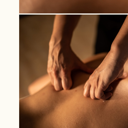
Con el consentimiento del interesado, mantener una relación
comercial mediante el envío de comunicaciones sobre
nuestros productos o servicios a través del Boletín de
Noticias al que se ha suscrito.
Criterios de conservación de los datos:
Los datos se conservarán únicamente durante el tiempo
necesario para cumplir con la finalidad del tratamiento y,
cuando dejen de ser necesarios, se eliminarán aplicando las
medidas de seguridad adecuadas para garantizar la
seudonimización de los datos o su destrucción total.
Comunicación de los datos:
Los datos no serán comunicados a terceros, salvo obligación
legal.
Derechos del interesado:
- Derecho a retirar el consentimiento en cualquier momento.
- Derecho de acceso, rectificación, portabilidad y supresión
de sus datos, así como de limitación u oposición a su
tratamiento.
- Derecho a presentar una reclamación ante la Autoridad de
control (www.aepd.es
) si considera que el tratamiento no se ajusta a la normativa
vigente.