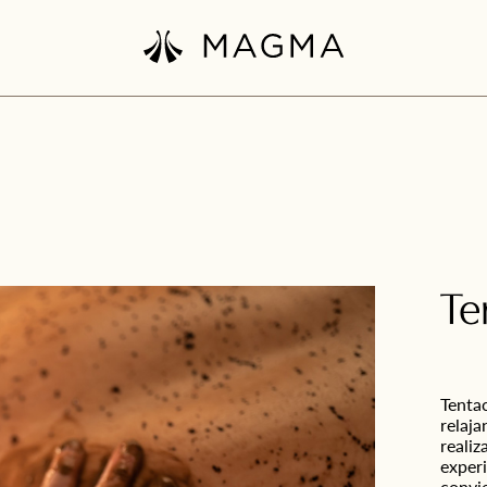
Te
Tenta
relaja
realiz
experi
convie