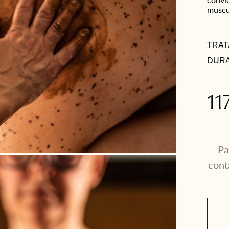
muscul
TRAT
DURA
11
Pa
cont