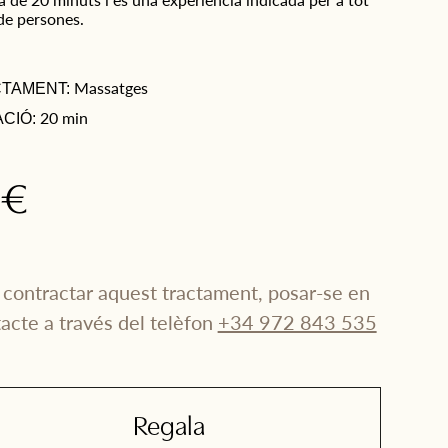
de persones.
Massatges
TAMENT:
20 min
CIÓ:
5€
 contractar aquest tractament, posar-se en
acte a través del telèfon
+34 972 843 535
Nom
*
Regala