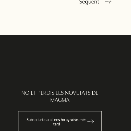
Següent
adequades per garantir la pseudonimització de les dades o la
seva destrucció total.
Comunicació de les dades:
no es comunicaran les dades a
tercers, tret que sigui obligació legal.
Drets que té l’Interessat:
- Dret a retirar el consentiment en qualsevol moment.
Dret d’accés, rectificació, portabilitat i supressió de les seves
dades i de limitació o oposició al seu tractament.
- Dret a presentar una reclamació davant l’Autoritat de
control (www.aepd.es) si considera que el tractament no
s’ajusta a la normativa vigent.
NO ET PERDIS LES NOVETATS DE
MAGMA
Subscriu-te ara i ens ho agrairàs més
tard