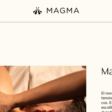
Ma
El nos
tensio
cos. E
escoll
durada