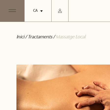
CA
Inici
/
Tractaments
/
Massatge Local