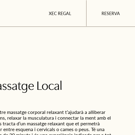
XEC REGAL
RESERVA
ssatge Local
tre massatge corporal relaxant t’ajudarà a alliberar
ns, relaxar la musculatura i connectar la ment amb el
s tracta d’un massatge relaxant que et permetrà
ir entre esquena i cervicals o cames o peus. Té una
 de 20 minuts i és una experiència indicada per a tot