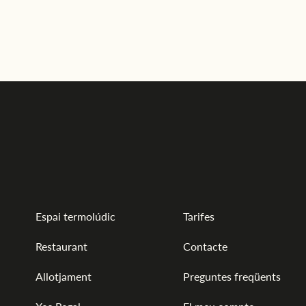
cancel.lació i oposició de les seves dades personals al domicili de
L’ARBREDA D’ORIO SL al carrer Veinat de Vall s/n-17430 Sta. Coloma
de Farners o enviant un mail a info@magma-cat.com.
Espai termolúdic
Tarifes
Restaurant
Contacte
Allotjament
Preguntes freqüents