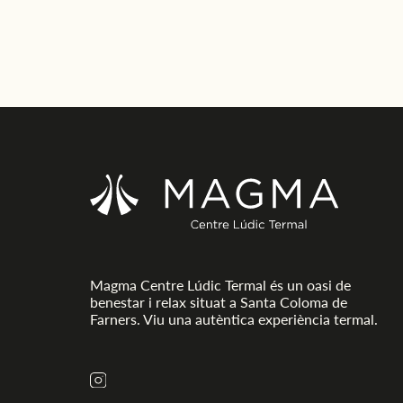
adequades per garantir la pseudonimització de les dades o la
seva destrucció total.
Comunicació de les dades:
no es comunicaran les dades a
tercers, tret que sigui obligació legal.
Drets que té l’Interessat:
- Dret a retirar el consentiment en qualsevol moment.
Dret d’accés, rectificació, portabilitat i supressió de les seves
dades i de limitació o oposició al seu tractament.
- Dret a presentar una reclamació davant l’Autoritat de
control (www.aepd.es) si considera que el tractament no
s’ajusta a la normativa vigent.
Magma Centre Lúdic Termal és un oasi de
benestar i relax situat a Santa Coloma de
Farners. Viu una autèntica experiència termal.