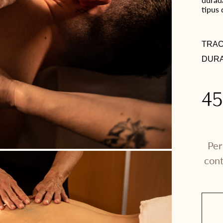
tipus 
TRAC
DURA
4
Per
cont
Gràcies per escollir una de les nostres experiències!
Qualsevol dels serveis adquirits a través dels nostres Xecs Regal tenen