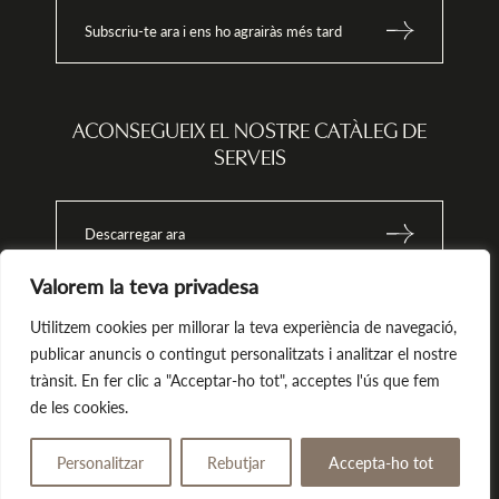
Així mateix, l’informem que pot
(www.aepd.es) si 
exercir els drets d’accés,
tractament no
Subscriu-te ara i ens ho agrairàs més tard
rectificació, cancel.lació i
s’ajusta a la norm
oposició de les seves dades
e
personals al domicili de
L’ARBREDA D’ORIO SL al carrer
Veinat de Vall s/n-17430 Sta.
Coloma de Farners o enviant un
mail a info@magma-cat.com.
ACONSEGUEIX EL NOSTRE CATÀLEG DE
SERVEIS
t
Descarregar ara
Valorem la teva privadesa
Utilitzem cookies per millorar la teva experiència de navegació,
publicar anuncis o contingut personalitzats i analitzar el nostre
Magma. Tots els drets reservats.
by Tekla.io
al
trànsit. En fer clic a "Acceptar-ho tot", acceptes l'ús que fem
Avís
Política de
Política de
Política de
de les cookies.
legal
Privacitat
Compra
Cookies
e
Personalitzar
Rebutjar
Accepta-ho tot
Regala
Reserva