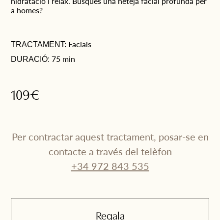
hidratació i relax. Busques una neteja facial profunda per
a homes?
Facials
TRACTAMENT:
75 min
DURACIÓ:
109€
Per contractar aquest tractament, posar-se en
contacte a través del telèfon
+34 972 843 535
Nom
*
Regala