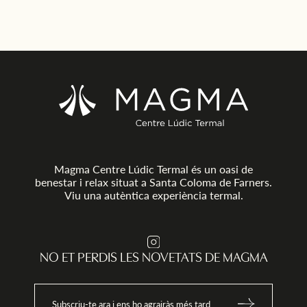
exercir els drets d’accés,
tractament no
rectificació, cancel.lació i
s’ajusta a la norm
oposició de les seves dades
e
personals al domicili de
L’ARBREDA D’ORIO SL al carrer
Veinat de Vall s/n-17430 Sta.
Coloma de Farners o enviant un
mail a info@magma-cat.com.
t
Magma Centre Lúdic Termal és un oasi de
benestar i relax situat a Santa Coloma de Farners.
Viu una autèntica experiència termal.
al
NO ET PERDIS LES NOVETATS DE MAGMA
e
Subscriu-te ara i ens ho agrairàs més tard