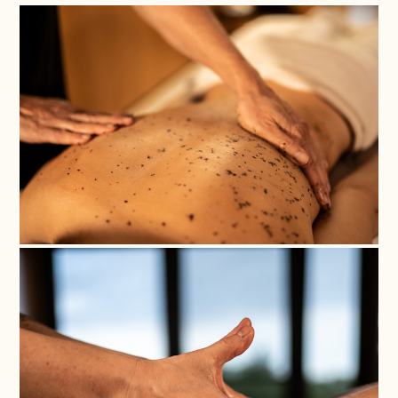
Nom
*
¡Gracias por elegir una de
Cognoms
nuestras experiencias!
*
Cualquiera de los servicios
adquiridos a través de nuestros
Cheques Regalo tiene una
validez de un año a partir de la
Correu
fecha de compra. Para
electrònic
utilizarlos, es necesario
*
confirmar la reserva indicando el
número de referencia con