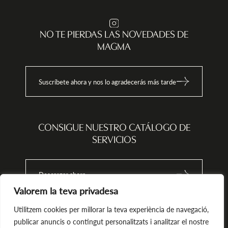
calle Veïnat de Vall s/n – 17430
Sta. Coloma de Farners o
enviando un email a
 el
info@magma-cat.com.
.
NO TE PIERDAS LAS NOVEDADES DE
o,
MAGMA
esión
como
Suscríbete ahora y nos lo agradecerás más tarde
tar
te la
ol
l
CONSIGUE NUESTRO CATÁLOGO DE
SERVICIOS
va
Descargar ahora
Valorem la teva privadesa
Utilitzem cookies per millorar la teva experiència de navegació,
publicar anuncis o contingut personalitzats i analitzar el nostre