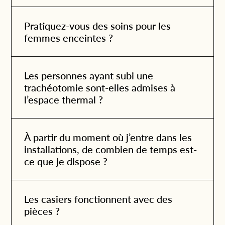
Pratiquez-vous des soins pour les
femmes enceintes ?
Les personnes ayant subi une
Nom
trachéotomie sont-elles admises à
*
l’espace thermal ?
Merci d’avoir choisi l’une de
Cognoms
nos expériences !
*
À partir du moment où j’entre dans les
Tous les services acquis au
moyen de nos Chèques
installations, de combien de temps est-
Cadeaux sont valables un an à
compter de la date d’achat.
Correu
ce que je dispose ?
Pour les utiliser, il faut
electrònic
confirmer la réservation en
*
indiquant le numéro de
référence à notre Département
Réception et Réservations par
Les casiers fonctionnent avec des
Província
email à info@magma-cat.com
ou par téléphone au +34 972
*
pièces ?
84 35 35.