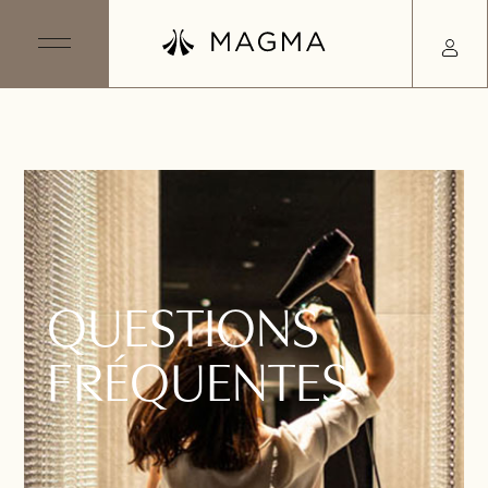
Q
U
E
S
T
I
O
N
S
F
R
É
Q
U
E
N
T
E
S