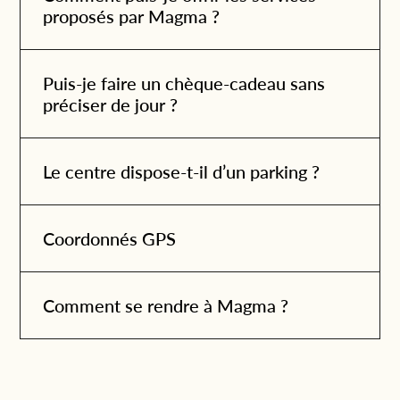
e
ou en envoyant un email à
proposés par Magma ?
info@magma-cat.com.
e pas
Puis-je faire un chèque-cadeau sans
préciser de jour ?
Le centre dispose-t-il d’un parking ?
Coordonnés GPS
Comment se rendre à Magma ?